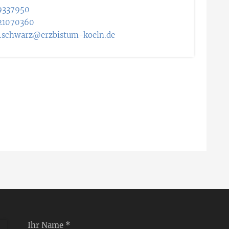
9337950
21070360
.schwarz@erzbistum-koeln.de
Ihr Name *