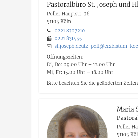
Pastoralbüro St. Joseph und Hl.
Poller Hauptstr. 26
51105
Köln
0221 8307210
0221 831455
st.joseph.deutz-poll@erzbistum-koe
Öffnungszeiten:
Di, Do: 09.00 Uhr – 12.00 Uhr
Mi, Fr: 15.00 Uhr – 18.00 Uhr
Bitte beachten Sie die geänderten Zeiten
Maria
S
Pastora
Poller Ha
51105
Kö